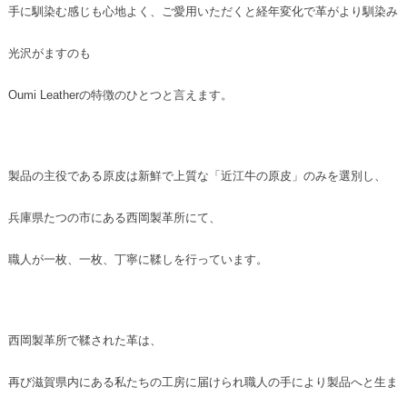
手に馴染む感じも心地よく、ご愛用いただくと経年変化で革がより馴染み
光沢がますのも
Oumi Leatherの特徴のひとつと言えます。
製品の主役である原皮は新鮮で上質な「近江牛の原皮」のみを選別し、
兵庫県たつの市にある西岡製革所にて、
職人が一枚、一枚、丁寧に鞣しを行っています。
西岡製革所で鞣された革は、
再び滋賀県内にある私たちの工房に届けられ職人の手により製品へと生ま