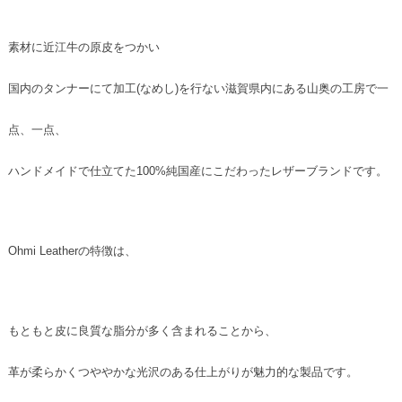
素材に近江牛の原皮をつかい
国内のタンナーにて加工(なめし)を行ない滋賀県内にある山奥の工房で一
点、一点、
ハンドメイドで仕立てた100%純国産にこだわったレザーブランドです。
Ohmi Leatherの特徴は、
もともと皮に良質な脂分が多く含まれることから、
革が柔らかくつややかな光沢のある仕上がりが魅力的な製品です。